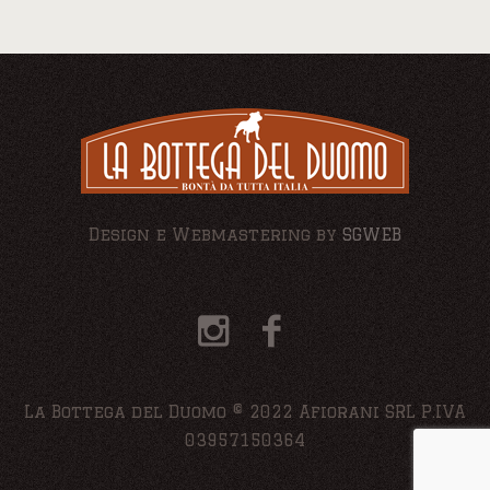
Design e Webmastering by
SGWEB
La Bottega del Duomo © 2022 Afiorani SRL P.IVA
03957150364