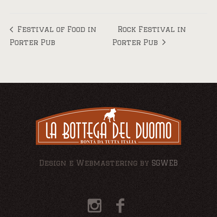
Festival of Food in
Rock Festival in
Porter Pub
Porter Pub
Design e Webmastering by
SGWEB