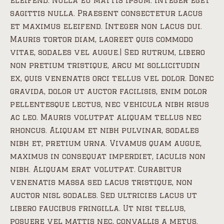
eleifend. Nulla eu mattis ipsum. Integer eget
sagittis nulla. Praesent consectetur lacus
et maximus eleifend. Integer non lacus dui.
Mauris tortor diam, laoreet quis commodo
vitae, sodales vel augue.| Sed rutrum, libero
non pretium tristique, arcu mi sollicitudin
ex, quis venenatis orci tellus vel dolor. Donec
gravida, dolor ut auctor facilisis, enim dolor
pellentesque lectus, nec vehicula nibh risus
ac leo. Mauris volutpat aliquam tellus nec
rhoncus. Aliquam et nibh pulvinar, sodales
nibh et, pretium urna. Vivamus quam augue,
maximus in consequat imperdiet, iaculis non
nibh. Aliquam erat volutpat. Curabitur
venenatis massa sed lacus tristique, non
auctor nisl sodales. Sed ultricies lacus ut
libero faucibus fringilla. Ut nisi tellus,
posuere vel mattis nec, convallis a metus.